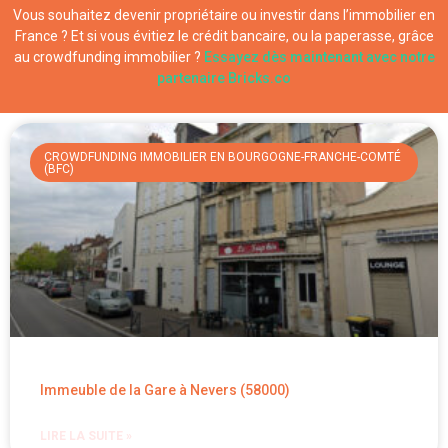
Vous souhaitez devenir propriétaire ou investir dans l’immobilier en
France ? Et si vous évitiez le crédit bancaire, ou la paperasse, grâce
au crowdfunding immobilier ?
Essayez dès maintenant avec notre
partenaire Bricks.co
CROWDFUNDING IMMOBILIER EN BOURGOGNE-FRANCHE-COMTÉ
(BFC)
Immeuble de la Gare à Nevers (58000)
LIRE LA SUITE »