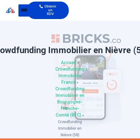
Obtenir
un
RDV
owdfunding Immobilier en Nièvre (
Accueil
»
Crowdfunding
Immobilier
France
»
Crowdfunding
Immobilier en
Bourgogne-
Franche-
Comté (BFC)
»
Crowdfunding
Immobilier en
Nièvre (58)