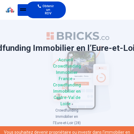
Obtenir
un
RDV
funding Immobilier en l’Eure-et-Loi
Accueil
»
Crowdfunding
Immobilier
France
»
Crowdfunding
Immobilier en
Centre-Val de
Loire
»
Crowdfunding
Immobilier en
l'Eure-et-Loir (28)
Vous souhaitez devenir propriétaire ou investir dans l’immobilier en