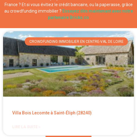
France ? Et si vous évitiez le crédit bancaire, ou la paperasse, grâce
au crowdfunding immobilier ?
Essayez dès maintenant avec notre
partenaire Bricks.co
CROWDFUNDING IMMOBILIER EN CENTRE-VAL DE LOIRE
Villa Bois Lecomte à Saint-Éliph (28240)
LIRE LA SUITE »