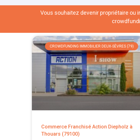
Vous souhaitez devenir propriétaire ou in
crowdfundi
CROWDFUNDING IMMOBILIER DEUX-SÈVRES (79)
Commerce Franchisé Action Diepholz à
Thouars (79100)