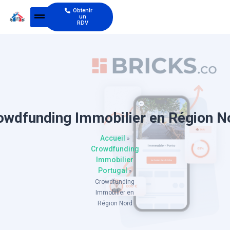
Obtenir
un
RDV
owdfunding Immobilier en Région N
Accueil
»
Crowdfunding
Immobilier
Portugal
»
Crowdfunding
Immobilier en
Région Nord