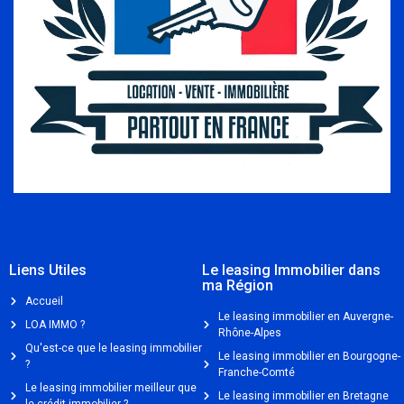
Liens Utiles
Le leasing Immobilier dans
ma Région
Accueil
Le leasing immobilier en Auvergne-
LOA IMMO ?
Rhône-Alpes
Qu'est-ce que le leasing immobilier
Le leasing immobilier en Bourgogne-
?
Franche-Comté
Le leasing immobilier meilleur que
Le leasing immobilier en Bretagne
le crédit immobilier ?