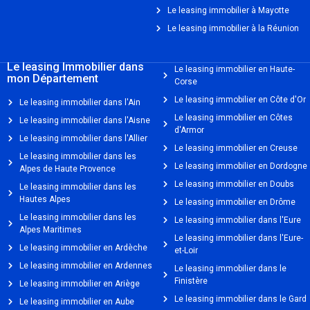
Le leasing immobilier à Mayotte
Le leasing immobilier à la Réunion
Le leasing Immobilier dans
Le leasing immobilier en Haute-
mon Département
Corse
Le leasing immobilier en Côte d'Or
Le leasing immobilier dans l'Ain
Le leasing immobilier en Côtes
Le leasing immobilier dans l'Aisne
d'Armor
Le leasing immobilier dans l'Allier
Le leasing immobilier en Creuse
Le leasing immobilier dans les
Le leasing immobilier en Dordogne
Alpes de Haute Provence
Le leasing immobilier en Doubs
Le leasing immobilier dans les
Hautes Alpes
Le leasing immobilier en Drôme
Le leasing immobilier dans les
Le leasing immobilier dans l'Eure
Alpes Maritimes
Le leasing immobilier dans l'Eure-
Le leasing immobilier en Ardèche
et-Loir
Le leasing immobilier en Ardennes
Le leasing immobilier dans le
Finistère
Le leasing immobilier en Ariège
Le leasing immobilier dans le Gard
Le leasing immobilier en Aube