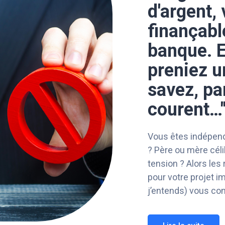
d'argent,
finançabl
banque. E
preniez u
savez, pa
courent…
Vous êtes indépenda
? Père ou mère cél
tension ? Alors les 
pour votre projet i
j’entends) vous con