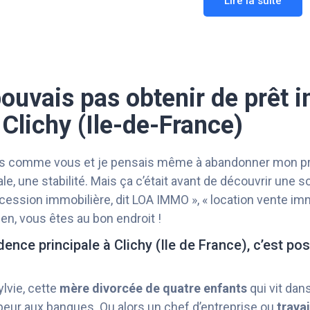
Lire la suite
pouvais pas obtenir de prêt 
Clichy (Ile-de-France)
ais comme vous et je pensais même à abandonner mon proj
e, une stabilité. Mais ça c’était avant de découvrir une so
accession immobilière, dit LOA IMMO », « location vente im
en, vous êtes au bon endroit !
dence principale à Clichy (Ile de France), c’est po
lvie, cette
mère divorcée de quatre enfants
qui vit dan
 peur aux banques. Ou alors un chef d’entreprise ou
trava