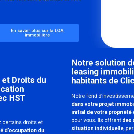
En savoir plus sur la LOA
immobilière
Notre solution d
leasing immobili
 et Droits du
habitants de Cli
ocation
Notre fond d’investisseme
vec HST
dans votre projet immobil
initial de votre propriété
e
pour vous. Ils offrent
des 
 certains droits et
situation individuelle
, pe
té d’occupation du