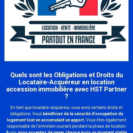
Quels sont les Obligations et Droits du
Locataire-Acquéreur en location
accession immobilière avec HST Partner
?
En tant que locataire-acquéreur, vous avez certains droits et
obligations. Vous
bénéficiez de la sécurité d’occupation du
logement tout en accumulant un apport.
Vous êtes également
responsable de l’entretien courant pendant la phase de location.
Aussi,
vous acceptez de payer chaque mois un montant stable