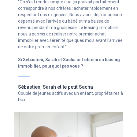
"Avec mon statut d’indépendant (autoentrepreneur)
c’était compliqué de trouver un crédit. Grâce aux
conseillers de la société de leasing immobilier, je n’ai
pas eu à repousser mon projet immobilier et enfin pu
avoir mon chez moi, sans avoir à renoncer à mon
entreprise en croissance !"
Si Ghislain a obtenu un leasing immobilier, pourquoi
pas vous ?
Ghislain
Chef d'entreprise avec un statut d'indépendant,
propriétaire à Bordeaux