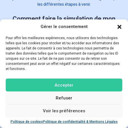
les différentes étapes à venir.
Comment faire la simulation de mon
projet immobilier en leasing immobilier ?
Gérer le consentement
Pour démarrer votre simulation avec HST Partner, voici quelques
Pour offrir les meilleures expériences, nous utilisons des technologies
étapes simples à suivre :
telles que les cookies pour stocker et/ou accéder aux informations des
appareils. Le fait de consentir à ces technologies nous permettra de
traiter des données telles que le comportement de navigation ou les ID
uniques sur ce site. Le fait de ne pas consentir ou de retirer son
consentement peut avoir un effet négatif sur certaines caractéristiques
et fonctions.
Accepter
Accédez à notre
Refuser
simulateur en ligne via
ce lien
Voir les préférences
Poser une question
Commencer
Politique de cookies
Politique de confidentialité & Mentions Légales
Open ch