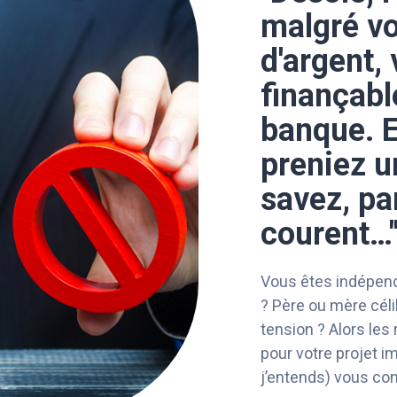
malgré vo
d'argent,
finançabl
banque. E
preniez u
savez, pa
courent…
Vous êtes indépenda
? Père ou mère cél
tension ? Alors les 
pour votre projet i
j’entends) vous con