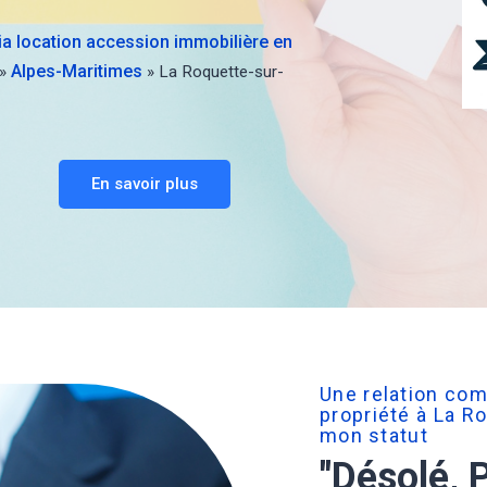
via location accession immobilière en
Alpes-Maritimes
»
»
La Roquette-sur-
En savoir plus
Une relation com
propriété à La R
mon statut
"Désolé, 