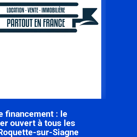
e financement : le
er ouvert à tous les
 Roquette-sur-Siagne