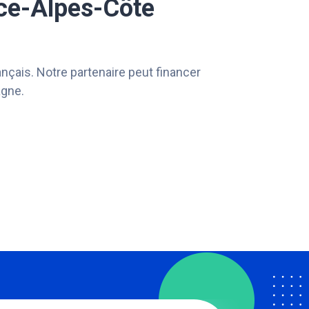
nce-Alpes-Côte
rançais. Notre partenaire peut financer
agne.