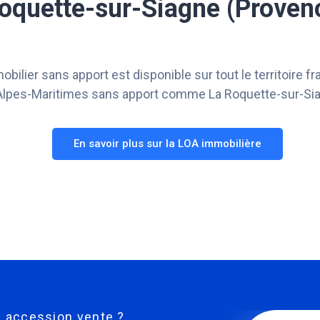
Roquette-sur-Siagne (Prove
bilier sans apport est disponible sur tout le territoire f
n Alpes-Maritimes sans apport comme La Roquette-sur-Si
En savoir plus sur la LOA immobilière
on accession vente ?