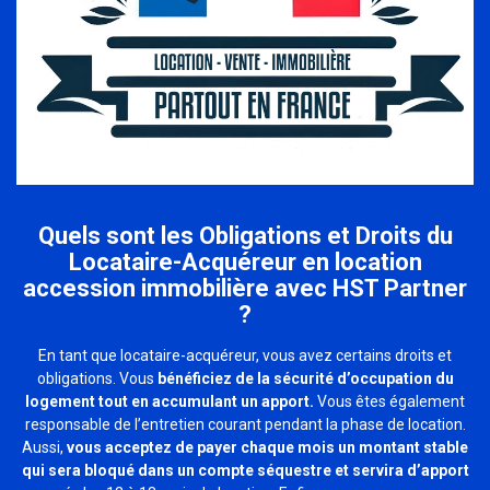
Quels sont les Obligations et Droits du
Locataire-Acquéreur en location
accession immobilière avec HST Partner
?
En tant que locataire-acquéreur, vous avez certains droits et
obligations. Vous
bénéficiez de la sécurité d’occupation du
logement tout en accumulant un apport.
Vous êtes également
responsable de l’entretien courant pendant la phase de location.
Aussi,
vous acceptez de payer chaque mois un montant stable
qui sera bloqué dans un compte séquestre et servira d’apport