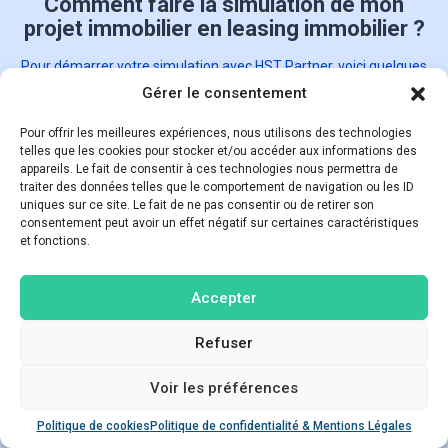
Comment faire la simulation de mon
projet immobilier en leasing immobilier ?
Pour démarrer votre simulation avec HST Partner, voici quelques
étapes simples à suivre :
Gérer le consentement
Pour offrir les meilleures expériences, nous utilisons des technologies
telles que les cookies pour stocker et/ou accéder aux informations des
appareils. Le fait de consentir à ces technologies nous permettra de
traiter des données telles que le comportement de navigation ou les ID
uniques sur ce site. Le fait de ne pas consentir ou de retirer son
consentement peut avoir un effet négatif sur certaines caractéristiques
et fonctions.
Accédez à notre
simulateur en ligne via
Accepter
ce lien
Refuser
Commencer
Voir les préférences
Poser une question
Politique de cookies
Politique de confidentialité & Mentions Légales
Open ch