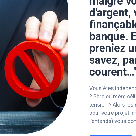
malgré vo
d'argent,
finançabl
banque. E
preniez u
savez, pa
courent…
Vous êtes indépenda
? Père ou mère cél
tension ? Alors les 
pour votre projet i
j’entends) vous con