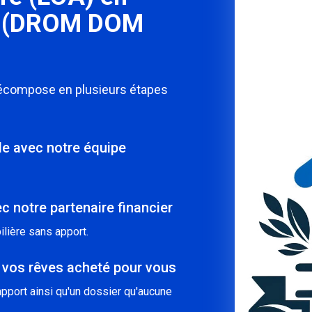
ue (DROM DOM
décompose en plusieurs étapes
ble avec notre équipe
c notre partenaire financier
lière sans apport.
 vos rêves acheté pour vous
pport ainsi qu'un dossier qu'aucune