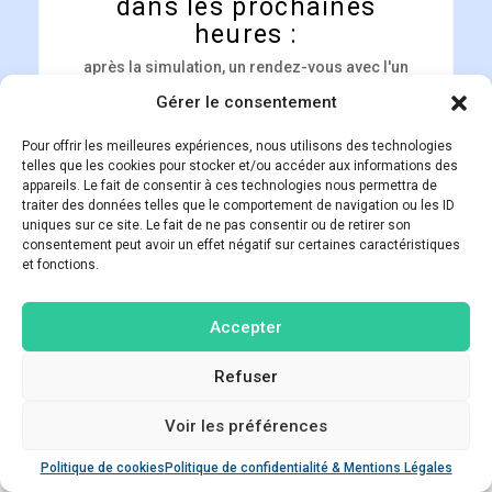
dans les prochaines
heures :
après la simulation, un rendez-vous avec l'un
de nos conseillers vous sera proposé pour
discuter des résultats et de la manière de
Gérer le consentement
procéder. (Vous pouvez aussi en demandez
un via le formulaire en bas de page).
Pour offrir les meilleures expériences, nous utilisons des technologies
telles que les cookies pour stocker et/ou accéder aux informations des
appareils. Le fait de consentir à ces technologies nous permettra de
traiter des données telles que le comportement de navigation ou les ID
uniques sur ce site. Le fait de ne pas consentir ou de retirer son
5. Amorcez les démarches pour acquérir la résidence
consentement peut avoir un effet négatif sur certaines caractéristiques
principale idéale à nos côtés !
et fonctions.
Accepter
Simuler mon projet en leasing
immobilier avec HST
Refuser
Voir les préférences
Poser une question
Politique de cookies
Politique de confidentialité & Mentions Légales
Open ch