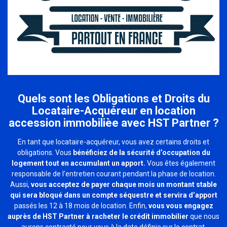
Quels sont les Obligations et Droits du
Locataire-Acquéreur en location
accession immobilièe avec HST Partner ?
En tant que locataire-acquéreur, vous avez certains droits et
obligations. Vous
bénéficiez de la sécurité d’occupation du
logement tout en accumulant un apport.
Vous êtes également
responsable de l’entretien courant pendant la phase de location.
Aussi,
vous acceptez de payer chaque mois un montant stable
qui sera bloqué dans un compte séquestre et servira d’apport
passés les 12 à 18 mois de location. Enfin,
vous vous engagez
auprès de HST Partner à racheter le crédit immobilier
que nous
aurons contracté pour vous à la date définie sur le contrat.