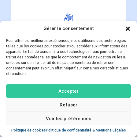
Gérer le consentement
Recevez une estimation
personnalisée :
Pour offrir les meilleures expériences, nous utilisons des technologies
telles que les cookies pour stocker et/ou accéder aux informations des
sur la base de vos informations, le
appareils. Le fait de consentir à ces technologies nous permettra de
simulateur calculera et vous présentera les
traiter des données telles que le comportement de navigation ou les ID
options disponibles, adaptées à votre
uniques sur ce site. Le fait de ne pas consentir ou de retirer son
situation financière.
consentement peut avoir un effet négatif sur certaines caractéristiques
et fonctions.
Accepter
Refuser
Voir les préférences
Poser une question
Consultez nos experts
Politique de cookies
Politique de confidentialité & Mentions Légales
Open ch
dans les prochaines