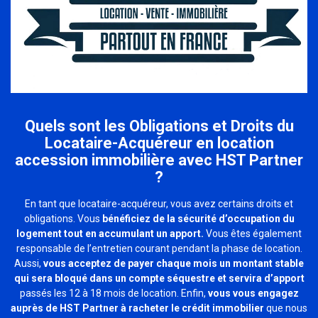
Quels sont les Obligations et Droits du
Locataire-Acquéreur en location
accession immobilière avec HST Partner
?
En tant que locataire-acquéreur, vous avez certains droits et
obligations. Vous
bénéficiez de la sécurité d’occupation du
logement tout en accumulant un apport.
Vous êtes également
responsable de l’entretien courant pendant la phase de location.
Aussi,
vous acceptez de payer chaque mois un montant stable
qui sera bloqué dans un compte séquestre et servira d’apport
passés les 12 à 18 mois de location. Enfin,
vous vous engagez
auprès de HST Partner à racheter le crédit immobilier
que nous