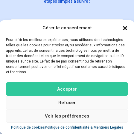
étapes simples à suivre :
Gérer le consentement
Pour offrir les meilleures expériences, nous utilisons des technologies
telles que les cookies pour stocker et/ou accéder aux informations des
appareils. Le fait de consentir à ces technologies nous permettra de
Accédez à notre
traiter des données telles que le comportement de navigation ou les ID
simulateur en ligne via
uniques sur ce site. Le fait de ne pas consentir ou de retirer son
consentement peut avoir un effet négatif sur certaines caractéristiques
ce lien
et fonctions.
Commencer
Accepter
Refuser
Voir les préférences
Poser une question
Politique de cookies
Politique de confidentialité & Mentions Légales
Open ch