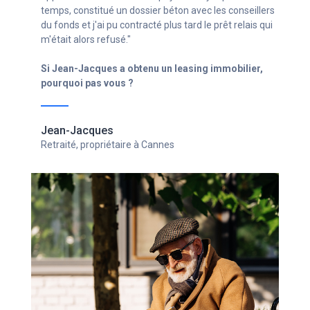
avec les conseillers
nous a permis de réaliser notre prem
rd le prêt relais qui
immobilier avec sérénité quelques mo
de notre premier enfant."
sing immobilier,
Si Sébastien, Sarah et Sacha ont o
immobilier, pourquoi pas vous ?
Sébastien, Sarah et le petit Sa
Couple de jeunes actifs avec un enfa
Dax