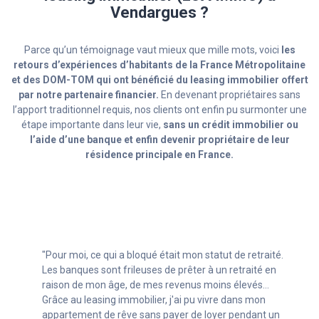
Vendargues ?
Parce qu’un témoignage vaut mieux que mille mots, voici
les
retours d’expériences d’habitants de la France Métropolitaine
et des DOM-TOM qui ont bénéficié du leasing immobilier offert
par notre partenaire financier.
En devenant propriétaires sans
l’apport traditionnel requis, nos clients ont enfin pu surmonter une
étape importante dans leur vie,
sans un crédit immobilier ou
l’aide d’une banque et enfin devenir propriétaire de leur
résidence principale en France.
n statut de retraité.
"On s’est rendu compte que ça pouv
er à un retraité en
correspondre à nos critères : achet
us moins élevés…
respectant nos exigences. Nous avi
pu vivre dans mon
dépensé avec l'arrivée du bébé et m
e loyer pendant un
revenu pendant ma grossesse. Le le