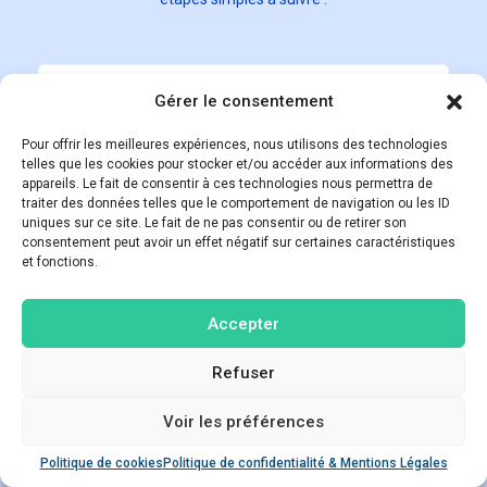
Gérer le consentement
Pour offrir les meilleures expériences, nous utilisons des technologies
telles que les cookies pour stocker et/ou accéder aux informations des
appareils. Le fait de consentir à ces technologies nous permettra de
Accédez à notre
traiter des données telles que le comportement de navigation ou les ID
simulateur en ligne via
uniques sur ce site. Le fait de ne pas consentir ou de retirer son
ce lien
consentement peut avoir un effet négatif sur certaines caractéristiques
et fonctions.
Commencer
Accepter
Refuser
Voir les préférences
Poser une question
Politique de cookies
Politique de confidentialité & Mentions Légales
Open ch