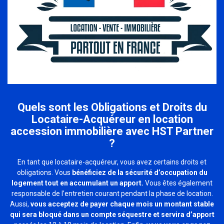
Quels sont les Obligations et Droits du
Locataire-Acquéreur en location
accession immobilière avec HST Partner
?
En tant que locataire-acquéreur, vous avez certains droits et
obligations. Vous
bénéficiez de la sécurité d’occupation du
logement tout en accumulant un apport.
Vous êtes également
responsable de l’entretien courant pendant la phase de location.
Aussi,
vous acceptez de payer chaque mois un montant stable
qui sera bloqué dans un compte séquestre et servira d’apport