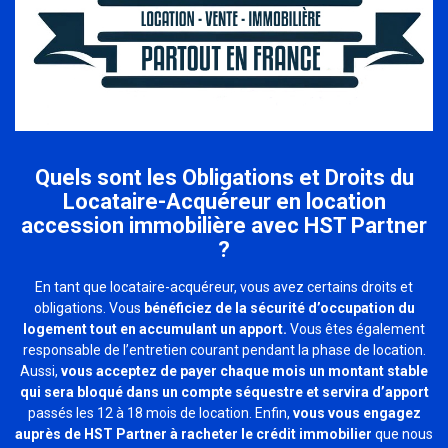
Quels sont les Obligations et Droits du
Locataire-Acquéreur en location
accession immobilière avec HST Partner
?
En tant que locataire-acquéreur, vous avez certains droits et
obligations. Vous
bénéficiez de la sécurité d’occupation du
logement tout en accumulant un apport.
Vous êtes également
responsable de l’entretien courant pendant la phase de location.
Aussi,
vous acceptez de payer chaque mois un montant stable
qui sera bloqué dans un compte séquestre et servira d’apport
passés les 12 à 18 mois de location. Enfin,
vous vous engagez
auprès de HST Partner à racheter le crédit immobilier
que nous