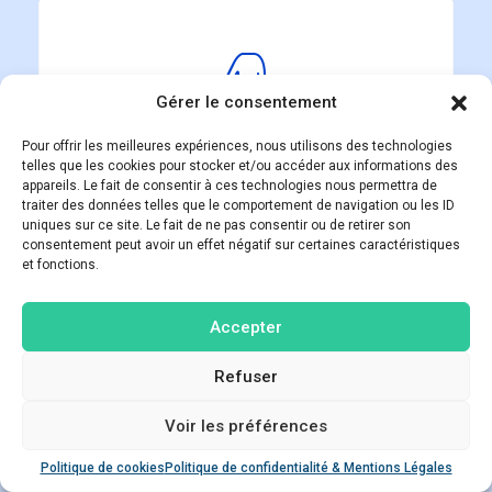
Gérer le consentement
Accédez à notre
Pour offrir les meilleures expériences, nous utilisons des technologies
simulateur en ligne via
telles que les cookies pour stocker et/ou accéder aux informations des
ce lien
appareils. Le fait de consentir à ces technologies nous permettra de
traiter des données telles que le comportement de navigation ou les ID
uniques sur ce site. Le fait de ne pas consentir ou de retirer son
Commencer
consentement peut avoir un effet négatif sur certaines caractéristiques
et fonctions.
Accepter
Refuser
Voir les préférences
Poser une question
Entrez vos informations
Politique de cookies
Politique de confidentialité & Mentions Légales
Open ch
personnelles et