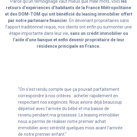
Parce qu’un témoignage vaut mieux que mille mots, voici
les
retours d’expériences d’habitants de la France Métropolitaine
et des DOM-TOM qui ont bénéficié du leasing immobilier offert
par notre partenaire financier.
En devenant propriétaires sans
l’apport traditionnel requis, nos clients ont enfin pu surmonter une
étape importante dans leur vie,
sans un crédit immobilier ou
l’aide d’une banque et enfin devenir propriétaire de leur
résidence principale en France.
"Avec mon statut d’indépendant (autoentrepreneur)
c’était compliqué de trouver un crédit. Grâce aux
conseillers de la société de leasing immobilier, je n’ai
pas eu à repousser mon projet immobilier et enfin pu
avoir mon chez moi, sans avoir à renoncer à mon
entreprise en croissance !"
Si Ghislain a obtenu un leasing immobilier, pourquoi