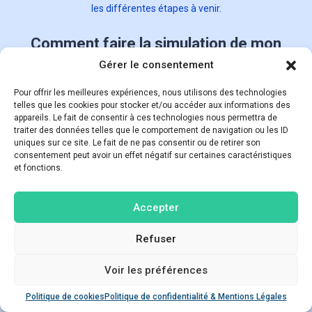
les différentes étapes à venir.
Comment faire la simulation de mon
projet immobilier en leasing immobilier ?
Gérer le consentement
Pour démarrer votre simulation avec HST Partner, voici quelques
Pour offrir les meilleures expériences, nous utilisons des technologies
étapes simples à suivre :
telles que les cookies pour stocker et/ou accéder aux informations des
appareils. Le fait de consentir à ces technologies nous permettra de
traiter des données telles que le comportement de navigation ou les ID
uniques sur ce site. Le fait de ne pas consentir ou de retirer son
consentement peut avoir un effet négatif sur certaines caractéristiques
et fonctions.
Accepter
Accédez à notre
Refuser
simulateur en ligne via
ce lien
Voir les préférences
Poser une question
Commencer
Politique de cookies
Politique de confidentialité & Mentions Légales
Open ch