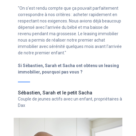
"Avec mon statut d’indépendant (autoentrepreneur)
c’était compliqué de trouver un crédit. Grâce aux
conseillers de la société de leasing immobilier, je n’ai
pas eu à repousser mon projet immobilier et enfin pu
avoir mon chez moi, sans avoir à renoncer à mon
entreprise en croissance !"
Si Ghislain a obtenu un leasing immobilier, pourquoi
pas vous ?
Ghislain
Chef d'entreprise avec un statut d'indépendant,
propriétaire à Bordeaux