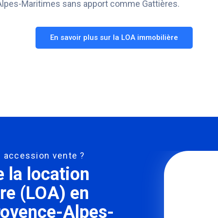
n Alpes-Maritimes sans apport comme Gattières.
En savoir plus sur la LOA immobilière
on accession vente ?
la location
re (LOA) en
Provence-Alpes-