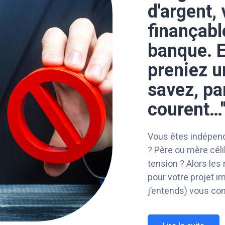
d'argent,
finançabl
banque. E
preniez u
savez, pa
courent…
Vous êtes indépenda
? Père ou mère cél
tension ? Alors les 
pour votre projet i
j’entends) vous con