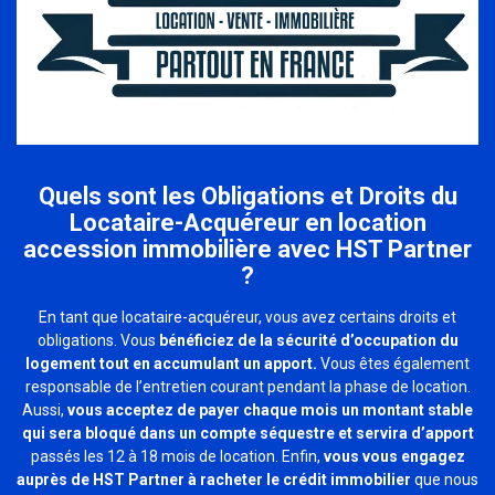
Quels sont les Obligations et Droits du
Locataire-Acquéreur en location
accession immobilière avec HST Partner
?
En tant que locataire-acquéreur, vous avez certains droits et
obligations. Vous
bénéficiez de la sécurité d’occupation du
logement tout en accumulant un apport.
Vous êtes également
responsable de l’entretien courant pendant la phase de location.
Aussi,
vous acceptez de payer chaque mois un montant stable
qui sera bloqué dans un compte séquestre et servira d’apport
passés les 12 à 18 mois de location. Enfin,
vous vous engagez
auprès de HST Partner à racheter le crédit immobilier
que nous