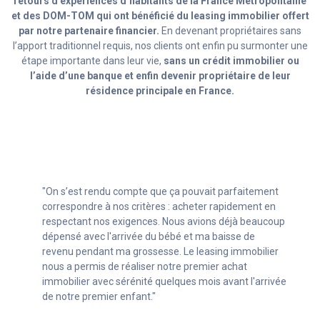
retours d’expériences d’habitants de la France Métropolitaine
et des DOM-TOM qui ont bénéficié du leasing immobilier offert
par notre partenaire financier.
En devenant propriétaires sans
l’apport traditionnel requis, nos clients ont enfin pu surmonter une
étape importante dans leur vie,
sans un crédit immobilier ou
l’aide d’une banque et enfin devenir propriétaire de leur
résidence principale en France.
"Avec mon statut d’indépendant (autoentrepreneur)
c’était compliqué de trouver un crédit. Grâce aux
conseillers de la société de leasing immobilier, je n’ai
pas eu à repousser mon projet immobilier et enfin pu
avoir mon chez moi, sans avoir à renoncer à mon
entreprise en croissance !"
Si Ghislain a obtenu un leasing immobilier, pourquoi
pas vous ?