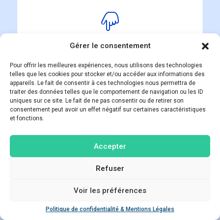
Accédez à notre
Gérer le consentement
simulateur en ligne via
Pour offrir les meilleures expériences, nous utilisons des technologies
ce lien
telles que les cookies pour stocker et/ou accéder aux informations des
appareils. Le fait de consentir à ces technologies nous permettra de
Commencer
traiter des données telles que le comportement de navigation ou les ID
uniques sur ce site. Le fait de ne pas consentir ou de retirer son
consentement peut avoir un effet négatif sur certaines caractéristiques
et fonctions.
Accepter
Refuser
Voir les préférences
Entrez vos informations
Poser une question
personnelles et
Politique de confidentialité & Mentions Légales
Open ch